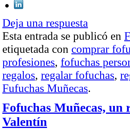
Deja una respuesta
Esta entrada se publicó en
F
etiquetada con
comprar fof
profesiones
,
fofuchas perso
regalos
,
regalar fofuchas
,
re
Fufuchas Muñecas
.
Fofuchas Muñecas, un r
Valentín