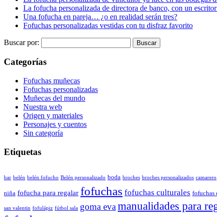
La fofucha personalizada de directora de banco, con un escrito
Una fofucha en pareja… ¿o en realidad serán tres?
Fofuchas personalizadas vestidas con tu disfraz favorito
Buscar por:
Categorías
Fofuchas muñecas
Fofuchas personalizadas
Muñecas del mundo
Nuestra web
Origen y materiales
Personajes y cuentos
Sin categoría
Etiquetas
boda
bar
belén
belén fofucho
Belén personalizado
broches
broches personalizados
camarero
fofuchas
fofuchas culturales
fofucha para regalar
niña
fofuchas 
manualidades para re
goma eva
san valentin
fofulápiz
fútbol sala