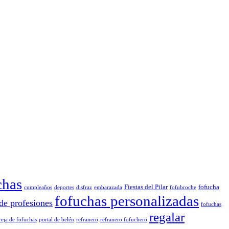
chas
Fiestas del Pilar
fofucha
cumpleaños
deportes
disfraz
embarazada
fofubroche
fofuchas personalizadas
de profesiones
fofuchas
regalar
reja de fofuchas
portal de belén
refranero
refranero fofuchero