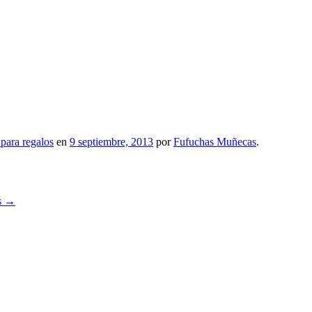
para regalos
en
9 septiembre, 2013
por
Fufuchas Muñecas
.
s
→