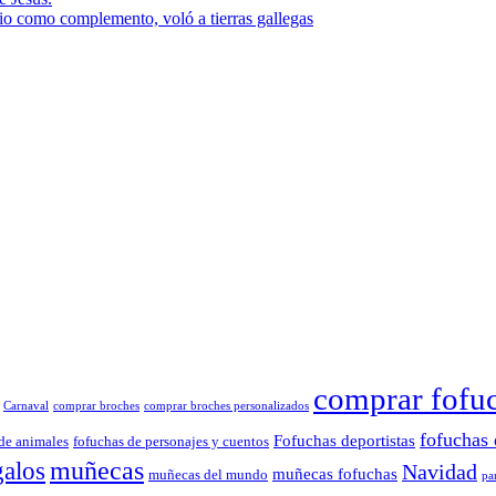
rio como complemento, voló a tierras gallegas
comprar fofu
Carnaval
comprar broches
comprar broches personalizados
fofuchas 
Fofuchas deportistas
de animales
fofuchas de personajes y cuentos
muñecas
galos
Navidad
muñecas fofuchas
muñecas del mundo
pa