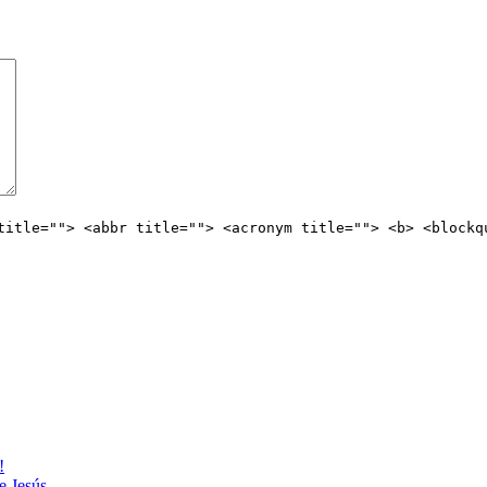
title=""> <abbr title=""> <acronym title=""> <b> <blockq
!
e Jesús.