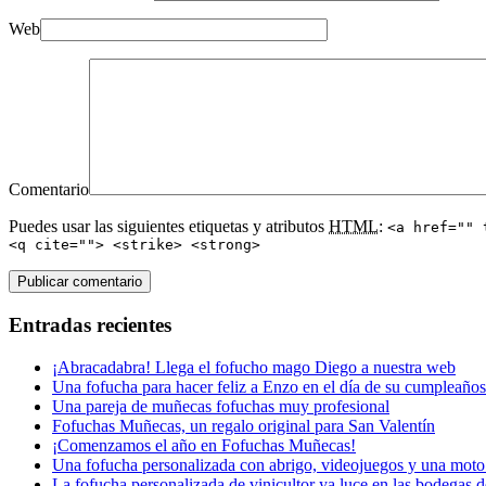
Web
Comentario
Puedes usar las siguientes etiquetas y atributos
HTML
:
<a href="" 
<q cite=""> <strike> <strong>
Entradas recientes
¡Abracadabra! Llega el fofucho mago Diego a nuestra web
Una fofucha para hacer feliz a Enzo en el día de su cumpleaños
Una pareja de muñecas fofuchas muy profesional
Fofuchas Muñecas, un regalo original para San Valentín
¡Comenzamos el año en Fofuchas Muñecas!
Una fofucha personalizada con abrigo, videojuegos y una moto
La fofucha personalizada de vinicultor ya luce en las bodegas d