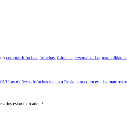
 con
comprar fofuchas
,
fofuchas
,
fofuchas personalizadas
,
manualidades 
 2013
Las muñecas fofuchas viajan a Rusia para conocer a las matrioska
cesarios están marcados
*