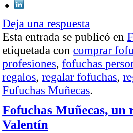
Deja una respuesta
Esta entrada se publicó en
F
etiquetada con
comprar fof
profesiones
,
fofuchas perso
regalos
,
regalar fofuchas
,
re
Fufuchas Muñecas
.
Fofuchas Muñecas, un r
Valentín