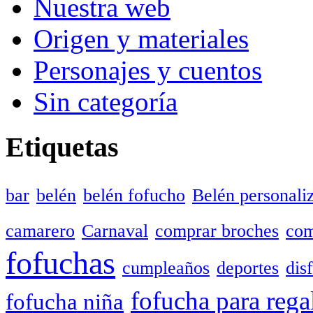
Nuestra web
Origen y materiales
Personajes y cuentos
Sin categoría
Etiquetas
bar
belén
belén fofucho
Belén personali
camarero
Carnaval
comprar broches
com
fofuchas
cumpleaños
deportes
dis
fofucha para rega
fofucha niña