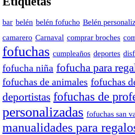
Etiquetas
bar
belén
belén fofucho
Belén personali
camarero
Carnaval
comprar broches
com
fofuchas
cumpleaños
deportes
dis
fofucha para rega
fofucha niña
fofuchas de animales
fofuchas d
fofuchas de prof
deportistas
personalizadas
fofuchas san va
manualidades para regalo