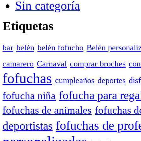
Sin categoría
Etiquetas
bar
belén
belén fofucho
Belén personali
camarero
Carnaval
comprar broches
com
fofuchas
cumpleaños
deportes
dis
fofucha para rega
fofucha niña
fofuchas de animales
fofuchas d
fofuchas de prof
deportistas