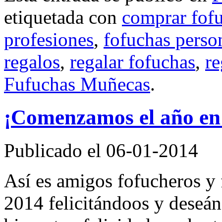
etiquetada con
comprar fof
profesiones
,
fofuchas perso
regalos
,
regalar fofuchas
,
re
Fufuchas Muñecas
.
¡Comenzamos el año en
Publicado el 06-01-2014
Así es amigos fofucheros y
2014 felicitándoos y deseán