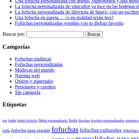
Una fofucha personalizada con abrigo, videojuegos y una moto
La fofucha personalizada de vinicultor ya luce en las bodegas d
La fofucha personalizada de directora de banco, con un escrito
Una fofucha en pareja… ¿o en realidad serán tres?
Fofuchas personalizadas vestidas con tu disfraz favorito
Buscar por:
Categorías
Fofuchas muñecas
Fofuchas personalizadas
Muñecas del mundo
Nuestra web
Origen y materiales
Personajes y cuentos
Sin categoría
Etiquetas
boda
bar
belén
belén fofucho
Belén personalizado
broches
broches personalizados
camarero
fofuchas
fofuchas culturales
fofucha para regalar
niña
fofuchas 
manualidades para re