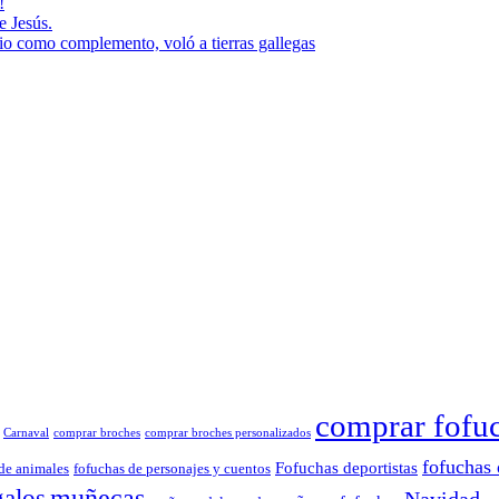
!
e Jesús.
rio como complemento, voló a tierras gallegas
comprar fofu
Carnaval
comprar broches
comprar broches personalizados
fofuchas 
Fofuchas deportistas
de animales
fofuchas de personajes y cuentos
muñecas
galos