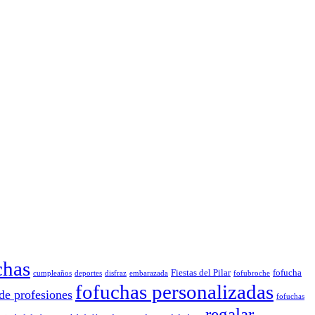
chas
Fiestas del Pilar
fofucha
cumpleaños
deportes
disfraz
embarazada
fofubroche
fofuchas personalizadas
de profesiones
fofuchas
regalar