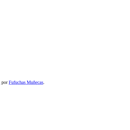
3
por
Fufuchas Muñecas
.