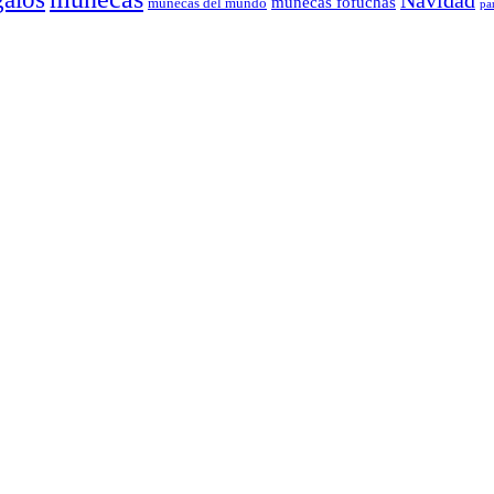
Navidad
muñecas fofuchas
muñecas del mundo
pa