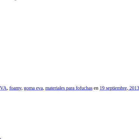
EVA
,
foamy
,
goma eva
,
materiales para fofuchas
en
19 septiembre, 201