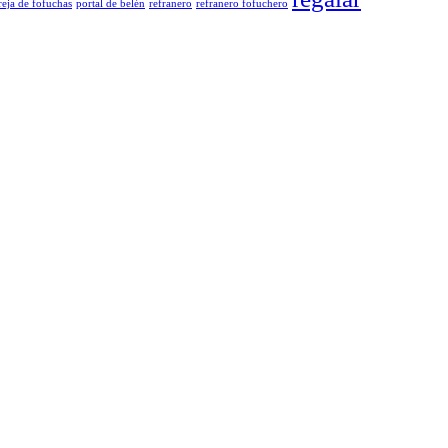
reja de fofuchas
portal de belén
refranero
refranero fofuchero