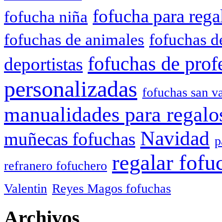
fofucha para rega
fofucha niña
fofuchas de animales
fofuchas d
fofuchas de prof
deportistas
personalizadas
fofuchas san va
manualidades para regalo
Navidad
muñecas fofuchas
p
regalar fofu
refranero fofuchero
Valentin
Reyes Magos fofuchas
Archivos