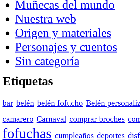
Muñecas del mundo
Nuestra web
Origen y materiales
Personajes y cuentos
Sin categoría
Etiquetas
bar
belén
belén fofucho
Belén personali
camarero
Carnaval
comprar broches
com
fofuchas
cumpleaños
deportes
dis