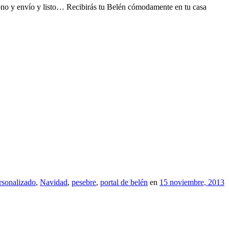
abono y envío y listo… Recibirás tu Belén cómodamente en tu casa
rsonalizado
,
Navidad
,
pesebre
,
portal de belén
en
15 noviembre, 2013