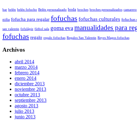
boda
bar
belén
belén fofucho
Belén personalizado
broches
broches personalizados
camarero
fofuchas
fofuchas culturales
fofucha para regalar
niña
fofuchas 
manualidades para re
goma eva
san valentin
fofulápiz
fútbol sala
fofuchas
regalo
regalo fofuchas
Regalos San Valentin
Reyes Magos fofuchas
Archivos
abril 2014
marzo 2014
febrero 2014
enero 2014
diciembre 2013
noviembre 2013
octubre 2013
septiembre 2013
agosto 2013
julio 2013
junio 2013