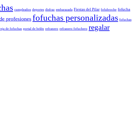
chas
Fiestas del Pilar
fofucha
cumpleaños
deportes
disfraz
embarazada
fofubroche
fofuchas personalizadas
de profesiones
fofuchas
regalar
reja de fofuchas
portal de belén
refranero
refranero fofuchero