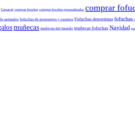
comprar fofu
Carnaval
comprar broches
comprar broches personalizados
fofuchas 
Fofuchas deportistas
de animales
fofuchas de personajes y cuentos
muñecas
galos
Navidad
muñecas fofuchas
muñecas del mundo
pa