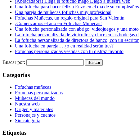
¡Abracadabra! Llega el fofucho mago Diego a nuestra web
Una fofucha para hacer feliz a Enzo en el día de su cumpleaños
Una pareja de muñecas fofuchas muy profesional
Fofuchas Muñecas, un regalo original para San Valentín
¡Comenzamos el año en Fofuchas Muñecas!
Una fofucha personalizada con abrigo, videojuegos y una moto
La fofucha personalizada de vinicultor ya luce en las bodegas d
La fofucha personalizada de directora de banco, con un escrito
Una fofucha en pareja… ¿o en realidad serán tres?
Fofuchas personalizadas vestidas con tu disfraz favorito
Buscar por:
Categorías
Fofuchas muñecas
Fofuchas personalizadas
Muñecas del mundo
Nuestra web
Origen y materiales
Personajes y cuentos
Sin categoría
Etiquetas