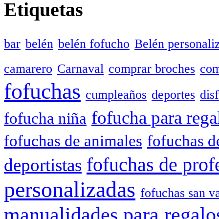
Etiquetas
bar
belén
belén fofucho
Belén personali
camarero
Carnaval
comprar broches
com
fofuchas
cumpleaños
deportes
dis
fofucha para rega
fofucha niña
fofuchas de animales
fofuchas d
fofuchas de prof
deportistas
personalizadas
fofuchas san va
manualidades para regalo