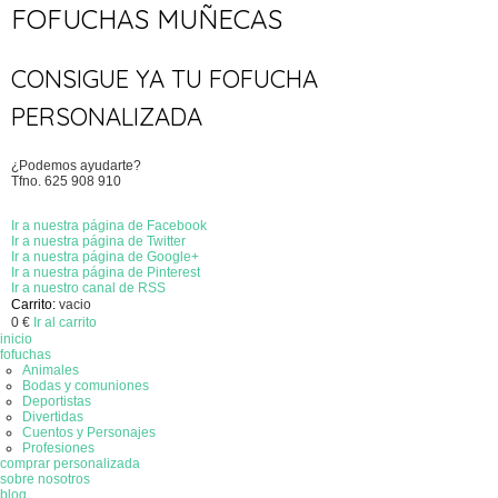
FOFUCHAS MUÑECAS
CONSIGUE YA TU FOFUCHA
PERSONALIZADA
¿
Podemos ayudarte?
Tfno. 625 908 910
Ir a nuestra página de Facebook
Ir a nuestra página de Twitter
Ir a nuestra página de Google+
Ir a nuestra página de Pinterest
Ir a nuestro canal de RSS
Carrito:
vacio
0
€
Ir al carrito
inicio
fofuchas
Animales
Bodas y comuniones
Deportistas
Divertidas
Cuentos y Personajes
Profesiones
comprar personalizada
sobre nosotros
blog